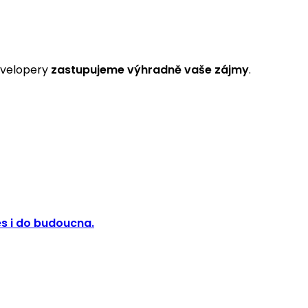
developery
zastupujeme výhradně vaše zájmy
.
s i do budoucna.