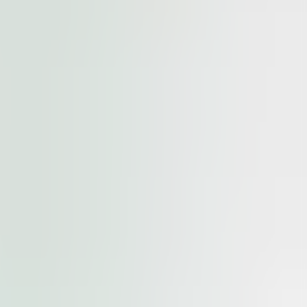
fektivní obsluhu regionu jižní Moravy i přeshraničních
bu. Park je vhodný pro společnosti, které hledají