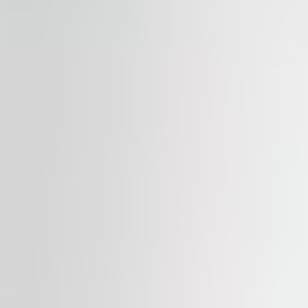
CTPark Brno South
Moderní logistický areál v jižní části Brna je vhodný pro 
trhů. Park je určen firmám hledajícím kvalitní zázemí p
Benefity parku:
možnost škálování jednotek podle růstu firmy
vhodné řešení pro regionální i mezinárodní logistik
moderní koncepce průmyslového parku
CTPark Holubice
Průmyslový areál situovaný mezi Brnem a Vyškovem nabízí
funkční provozní zázemí mimo městskou zástavbu.