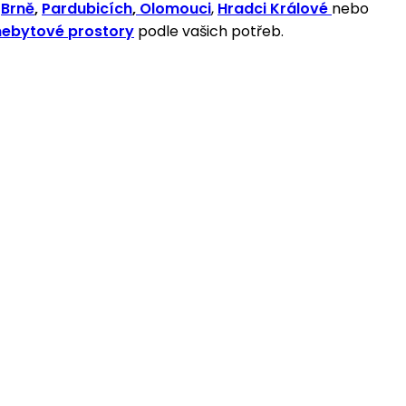
,
Brně
,
Pardubicích
,
Olomouci
,
Hradci Králové
nebo
nebytové prostory
podle vašich potřeb.