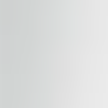
Areál v jižní části Brna je vhodný pro firmy hledající fl
Benefity parku:
městská poloha
možnost úprav na míru
dobré zázemí pro zaměstnance
CTPark Ponávka
Unikátní kombinace administrativních, vývojových a leh
Benefity parku:
výborná dostupnost MHD
moderní pracovní prostředí
městský charakter lokality