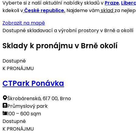
Vyberte si z naší aktuální nabídky skladů v
Praze
,
Liberc
kdekoli v
České republice.
Najdeme vám
sklad
za nejlep
Zobrazit na mapě
Dostupné skladavací a výrobní prostory v Brně a okollí
Sklady k pronájmu v Brně okolí
Dostupné
K PRONÁJMU
CTPark Ponávka
Škrobárenská, 617 00, Brno
Průmyslový park
100 – 600 sqm
Dostupné
K PRONÁJMU