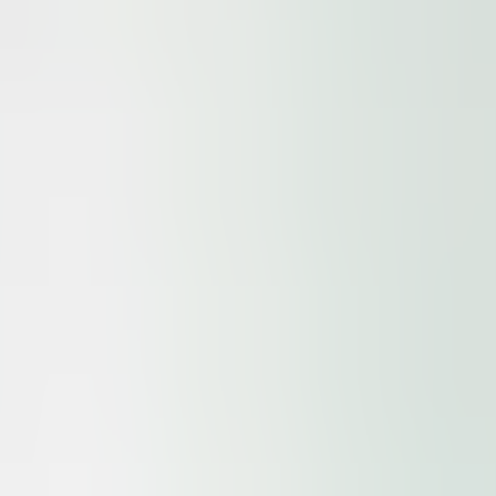
skladování, distribuci i lehkou výrobu. Lokalita umožňuje e
ro každodenní provoz.
u
 prostory vhodné pro logistiku, skladování i lehkou výro