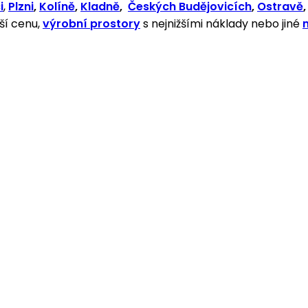
i
,
Plzni
,
Kolíně
,
Kladně
,
Českých Budějovicích
,
Ostravě
ší cenu,
výrobní prostory
s nejnižšími náklady nebo jiné