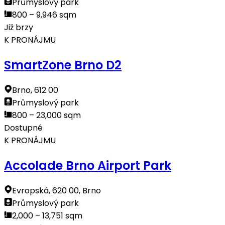
Průmyslový park
800 – 9,946 sqm
Již brzy
K PRONÁJMU
SmartZone Brno D2
Brno, 612 00
Průmyslový park
800 – 23,000 sqm
Dostupné
K PRONÁJMU
Accolade Brno Airport Park
Evropská, 620 00, Brno
Průmyslový park
2,000 – 13,751 sqm