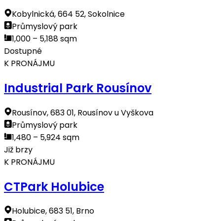
Kobylnická, 664 52, Sokolnice
Průmyslový park
1,000 – 5,188 sqm
Dostupné
K PRONÁJMU
Industrial Park Rousínov
Rousínov, 683 01, Rousínov u Vyškova
Průmyslový park
1,480 – 5,924 sqm
Již brzy
K PRONÁJMU
CTPark Holubice
Holubice, 683 51, Brno