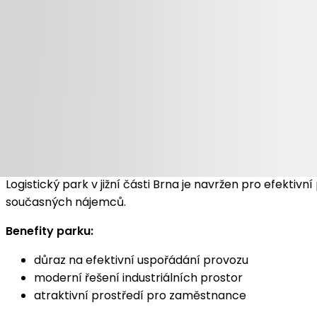
Benefity parku:
klidné provozní prostředí mimo centrum města
možnost úprav jednotek dle potřeb nájemce
vhodné pro dlouhodobé umístění provozu
GARBE Park Brno South
Logistický park v jižní části Brna je navržen pro efekt
současných nájemců.
Benefity parku:
důraz na efektivní uspořádání provozu
moderní řešení industriálních prostor
atraktivní prostředí pro zaměstnance