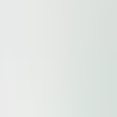
exibilní prostory v rámci města s dobrou dostupností MHD.
ce výrobních prostor v širším centru Brna. Vhodné pro in