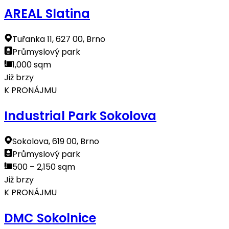
AREAL Slatina
Tuřanka 11, 627 00, Brno
Průmyslový park
1,000 sqm
Již brzy
K PRONÁJMU
Industrial Park Sokolova
Sokolova, 619 00, Brno
Průmyslový park
500 – 2,150 sqm
Již brzy
K PRONÁJMU
DMC Sokolnice