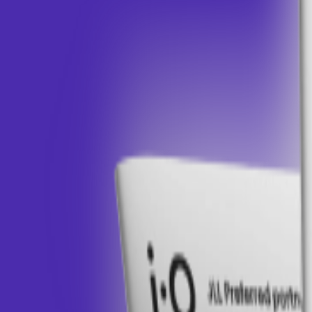
Filtrovať podľa
Všetky krajiny
Všetky roky
135
Výskum, Postreh
článkov