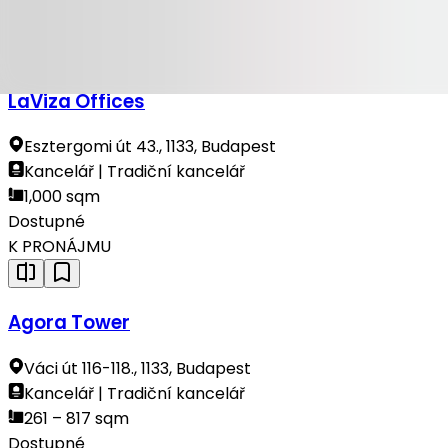
Již brzy
K PRONÁJMU
LaViza Offices
Esztergomi út 43., 1133, Budapest
Kancelář | Tradiční kancelář
1,000 sqm
Dostupné
K PRONÁJMU
Agora Tower
Váci út 116-118., 1133, Budapest
Kancelář | Tradiční kancelář
261 – 817 sqm
Dostupné