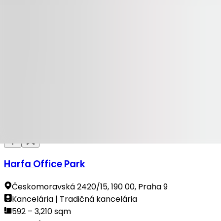
Dostupné
NA PRENÁJOM
100 Yards
Na Příkopě 23-27, 110 00, Praha 1
Kancelária | Maloobchodné | Tradičná kancelária
314 sqm
Dostupné
NA PRENÁJOM
Harfa Office Park
Českomoravská 2420/15, 190 00, Praha 9
Kancelária | Tradičná kancelária
592 – 3,210 sqm