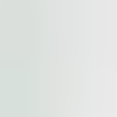
cted by
reCAPTCHA
and the
Google Privacy Policy
and