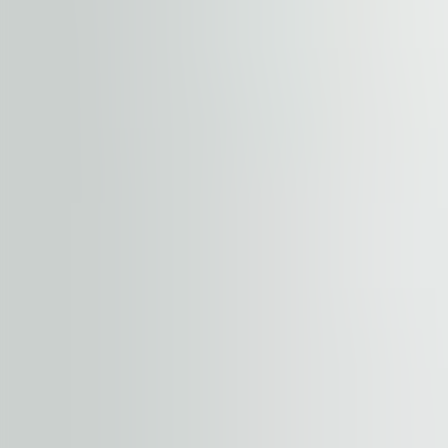
EPC
B