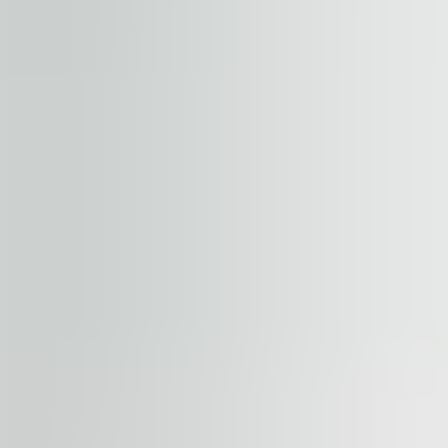
+
−
Start your journey. Share your quest
Nehnuteľnosť
Podlažie / jednotka
Meno a priezvisko
Spoločnosť
E-mailová adresa
Telefónne číslo
Správa s dopytom
Prijať podmienky
.
Obchodné podmienky nájdete tu
.