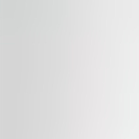
Dostupné
NA PRENÁJOM
Palác Flora
Vinohradská 2828/151, 130 00, Praha 3
Kancelária | Maloobchodné | Tradičná kancelária
387 – 1,479 sqm
Dostupné
NA PRENÁJOM
Myslbek
Na Příkopě 1096/21, 110 00, Praha 1
Kancelária | Maloobchodné | Tradičná kancelária
366 – 1,040 sqm