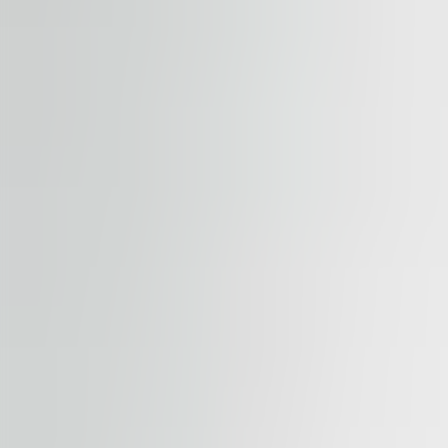
Odoslať dopyt
By submitting this form, you confirm that you agree to o
Terms of Service
apply.
Naše nehnuteľnosti
Podobné nehnuteľnosti
Zobraziť všetky nehnuteľnosti
Dostupné
NA PRENÁJOM
River Garden II-III
Rohanské nábřeží 678/23, 186 00, Praha 8
Kancelária | Maloobchodné | Tradičná kancelária
184 – 1,794 sqm