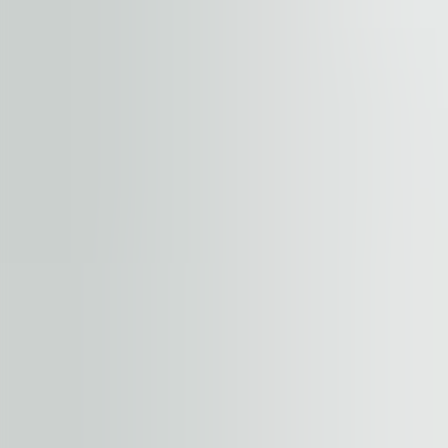
+
−
Start your journey. Share your quest
Nehnuteľnosť
Podlažie / jednotka
Meno a priezvisko
Spoločnosť
E-mailová adresa
Telefónne číslo
Správa s dopytom
Prijať podmienky
.
Obchodné podmienky nájdete tu
.