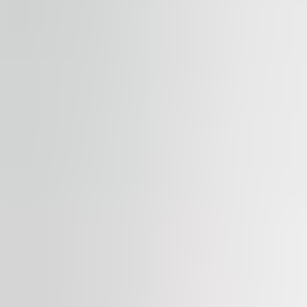
Dostupné
NA PRENÁJOM
Palác Flora
Vinohradská 2828/151, 130 00, Praha 3
Kancelária | Maloobchodné | Tradičná kancelária
387 – 1,479 sqm
Dostupné
NA PRENÁJOM
Myslbek
Na Příkopě 1096/21, 110 00, Praha 1
Kancelária | Maloobchodné | Tradičná kancelária
366 – 1,040 sqm