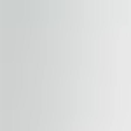
Odoslať dopyt
By submitting this form, you confirm that you agree to o
Terms of Service
apply.
Naše nehnuteľnosti
Podobné nehnuteľnosti
Zobraziť všetky nehnuteľnosti
Dostupné
NA PRENÁJOM
River Garden II-III
Rohanské nábřeží 678/23, 186 00, Praha 8
Kancelária | Maloobchodné | Tradičná kancelária
184 – 1,794 sqm