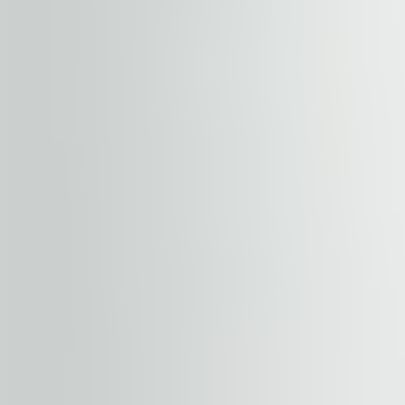
EPC
E