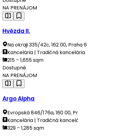
Dostupné
NA PRENÁJOM
Hvězda II.
Na okraji 335/42c, 162 00, Praha 6
Kancelária | Tradičná kancelária
215 – 1,655 sqm
Dostupné
NA PRENÁJOM
Argo Alpha
Evropská 846/176a, 160 00, Praha 6
Kancelária | Tradičná kancelária
329 – 1,285 sqm
Dostupné