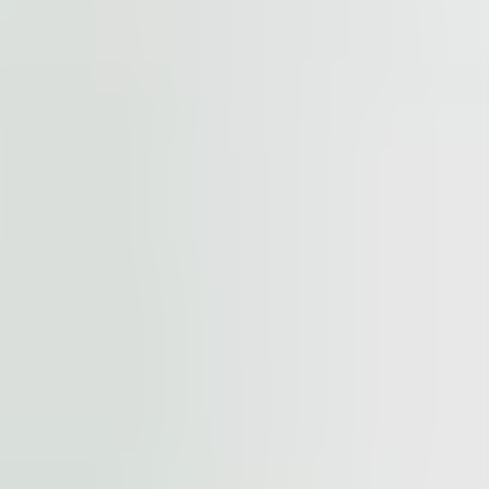
cted by
reCAPTCHA
and the
Google Privacy Policy
and