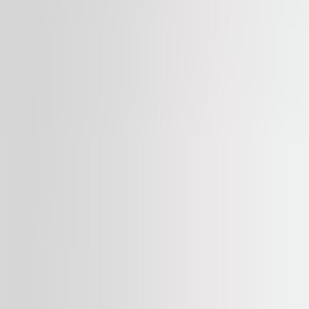
Dostupné
NA PRENÁJOM
100 Yards
Na Příkopě 23-27, 110 00, Praha 1
Kancelária | Maloobchodné | Tradičná kancelária
314 sqm
Dostupné
NA PRENÁJOM
The BLOX
Evropská 2758/11, 160 00, Praha 6
Kancelária | Tradičná kancelária
520 – 3,323 sqm