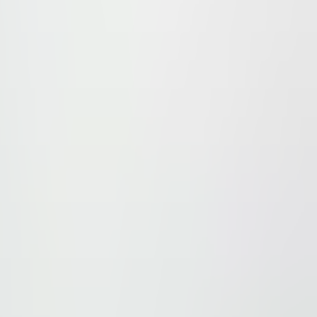
 svoja pitanja sa nama.
aći ovde
.