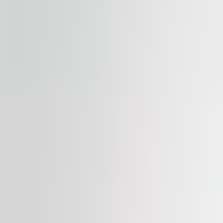
Dostupno
ZA IZDAVANJE
myhive S-Park
str. Tipografilor 11-15, 13714, Bucharest
Kancelarije | Tradicionalna kancelarija
34 – 1,911 sqm
Dostupno
ZA IZDAVANJE
Dacia One
blvd Dacia, Nr. 1, 10401, Bucharest
Kancelarije | Maloprodaja | Tradicionalna kancelarija
439 – 1,675 sqm