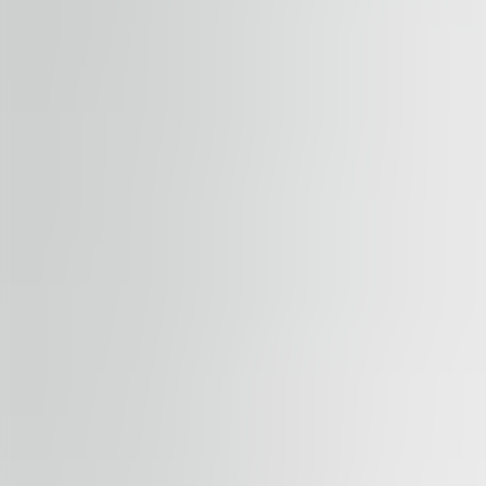
Dostupno
ZA IZDAVANJE
EuroTower
str. Dinu Vintila 11, 21101, Bucharest
Kancelarije | Tradicionalna kancelarija
230 – 3,160 sqm
Dostupno
ZA IZDAVANJE
J8 Office Park - Building A
str. Jiului 8, 13219, Bucharest
Kancelarije | Maloprodaja | Tradicionalna kancelarija
586 – 3,015 sqm