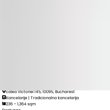
Dostupno
ZA IZDAVANJE
Business Garden Bucharest - Building B
calea Plevnei 159, 60013, Bucharest
Kancelarije | Maloprodaja | Tradicionalna kancelarija
290 – 1,448 sqm
Dostupno
ZA IZDAVANJE
Victoria Center
calea Victoriei 145, 10095, Bucharest
Kancelarije | Tradicionalna kancelarija
236 – 1,364 sqm