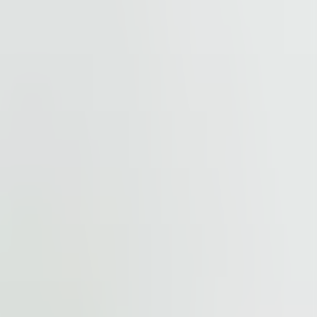
cted by
reCAPTCHA
and the
Google Privacy Policy
and