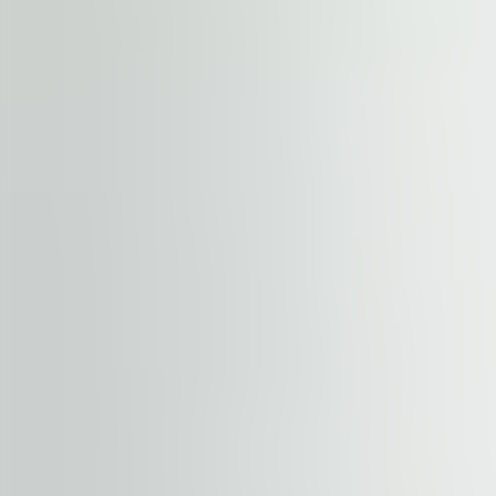
EPC
G