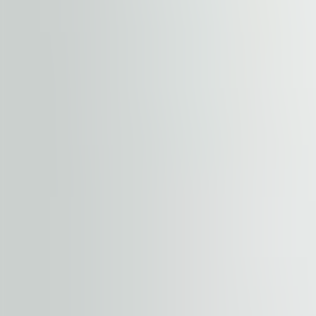
+
−
Započnite svoje putovanje. Podelite
Nekretnina
Sprat / jedinica
Vaše ime
Kompanija
E-mail
Telefon
Poruka sa upitom
Neophodna saglasnost
.
Uslove poslovanja možete pron