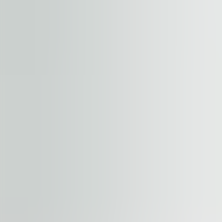
Pošalji upit
By submitting this form, you confirm that you agree to o
Terms of Service
apply.
Naši objekti
Slične nekretnine
Prikaži sve
Dostupno
ZA IZDAVANJE
City Gate
Piata Presei Libere 5, 31041, Bucharest
Kancelarije | Tradicionalna kancelarija
550 – 4,650 sqm