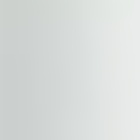
EPC
G