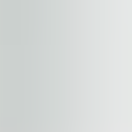
Pošalji upit
By submitting this form, you confirm that you agree to o
Terms of Service
apply.
Naši objekti
Slične nekretnine
Prikaži sve
Dostupno
ZA IZDAVANJE
River Place
Splaiul Independentei 319, 060044, Bucharest
Kancelarije | Tradicionalna kancelarija
417.67 – 15,000 sqm