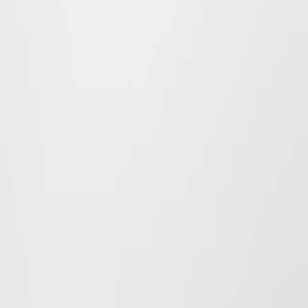
 svoja pitanja sa nama.
aći ovde
.