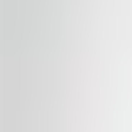
Dostupno
ZA IZDAVANJE
EuroTower
str. Dinu Vintila 11, 21101, Bucharest
Kancelarije | Tradicionalna kancelarija
230 – 3,160 sqm
Dostupno
ZA IZDAVANJE
Dacia One
blvd Dacia, Nr. 1, 10401, Bucharest
Kancelarije | Maloprodaja | Tradicionalna kancelarija
439 – 1,675 sqm