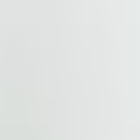
cted by
reCAPTCHA
and the
Google Privacy Policy
and