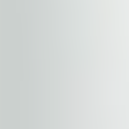
+
−
Započnite svoje putovanje. Podelite
Nekretnina
Sprat / jedinica
Vaše ime
Kompanija
E-mail
Telefon
Poruka sa upitom
Neophodna saglasnost
.
Uslove poslovanja možete pron