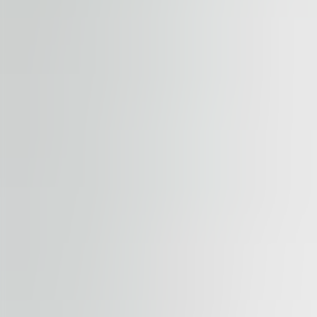
Dostupno
ZA IZDAVANJE
AFI Loft
Bldv. Doina Cornea 4, 061344, Bucharest
Kancelarije | Tradicionalna kancelarija
320 – 13,500 sqm
Dostupno
ZA IZDAVANJE
City Gate
Piata Presei Libere 5, 31041, Bucharest
Kancelarije | Tradicionalna kancelarija
550 – 4,650 sqm