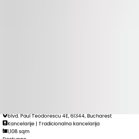
Dostupno
ZA IZDAVANJE
Victoria Center
calea Victoriei 145, 10095, Bucharest
Kancelarije | Tradicionalna kancelarija
236 – 1,364 sqm
Dostupno
ZA IZDAVANJE
Afi Park 1
blvd. Paul Teodorescu 4E, 61344, Bucharest
Kancelarije | Tradicionalna kancelarija
1,108 sqm