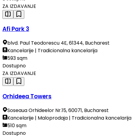
ZA IZDAVANJE
Afi Park 3
blvd. Paul Teodorescu 4E, 61344, Bucharest
Kancelarije | Tradicionalna kancelarija
593 sqm
Dostupno
ZA IZDAVANJE
Orhideea Towers
Soseaua Orhideelor Nr.15, 60071, Bucharest
Kancelarije | Maloprodaja | Tradicionalna kancelarija
510 sqm
Dostupno