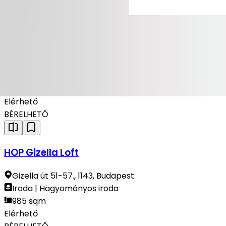
BÉRELHETŐ
Liget Auditorium
Dózsa György út 84/a., 1068, Budapest
Iroda | Hagyományos iroda
1,000 sqm
Elérhető
BÉRELHETŐ
HOP Gizella Loft
Gizella út 51-57., 1143, Budapest
Iroda | Hagyományos iroda
985 sqm
Elérhető