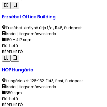
Erzsébet Office Building
Erzsébet királyné útja 1/c., 1146, Budapest
Iroda | Hagyományos iroda
160 – 417 sqm
Elérhető
BÉRELHETŐ
HOP Hungária
Hungária krt. 126-132., 1143, Pest, Budapest
Iroda | Hagyományos iroda
380 sqm
Elérhető
BÉRELHETŐ