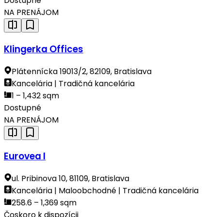
Dostupné
NA PRENÁJOM
Klingerka Offices
Plátennícka 19013/2, 82109, Bratislava
Kancelária | Tradičná kancelária
1 – 1,432 sqm
Dostupné
NA PRENÁJOM
Eurovea I
ul. Pribinova 10, 81109, Bratislava
Kancelária | Maloobchodné | Tradičná kancelária
258.6 – 1,369 sqm
Čoskoro k dispozícii