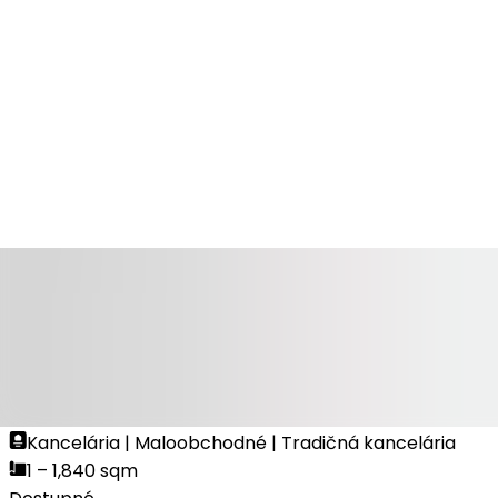
Dostupné
NA PRENÁJOM
Landererova 12
Landererova 12, 81109, Bratislava
Kancelária | Tradičná kancelária
1 – 1,843 sqm
Dostupné
NA PRENÁJOM
City Business Center 4
Karadžičova 14, 82108, Bratislava
Kancelária | Maloobchodné | Tradičná kancelária
1 – 1,840 sqm