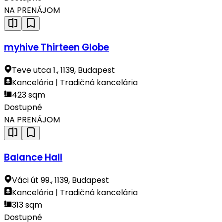
NA PRENÁJOM
myhive Thirteen Globe
Teve utca 1., 1139, Budapest
Kancelária | Tradičná kancelária
423 sqm
Dostupné
NA PRENÁJOM
Balance Hall
Váci út 99., 1139, Budapest
Kancelária | Tradičná kancelária
313 sqm
Dostupné