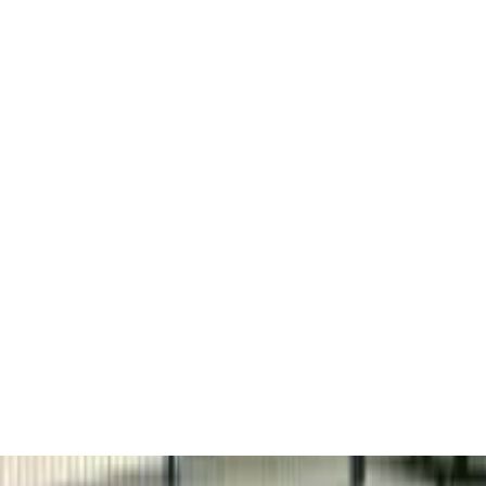
Dostupné
NA PRENÁJOM
Váci Corner Offices
Váci út 144-150., 1138, Budapest
Kancelária | Maloobchodné | Tradičná kancelária
74 – 2,505 sqm
Dostupné
NA PRENÁJOM
Balance Loft
Váci út 99., 1139, Budapest
Kancelária | Tradičná kancelária
340 – 1,886 sqm