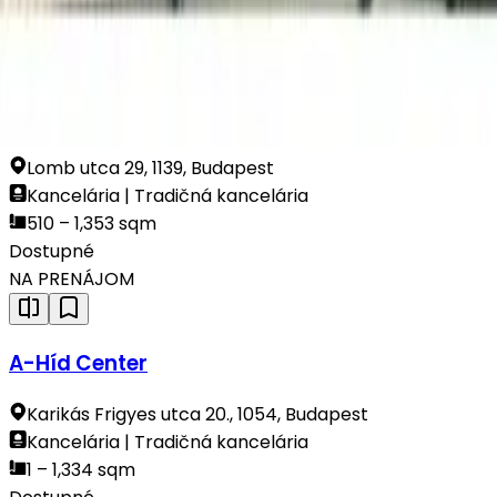
Čoskoro k dispozícii
NA PRENÁJOM
Rhodium
Lomb utca 29, 1139, Budapest
Kancelária | Tradičná kancelária
510 – 1,353 sqm
Dostupné
NA PRENÁJOM
A-Híd Center
Karikás Frigyes utca 20., 1054, Budapest
Kancelária | Tradičná kancelária
1 – 1,334 sqm