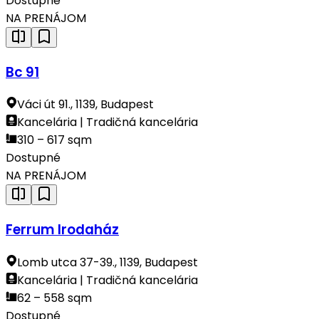
Dostupné
NA PRENÁJOM
Bc 91
Váci út 91., 1139, Budapest
Kancelária | Tradičná kancelária
310 – 617 sqm
Dostupné
NA PRENÁJOM
Ferrum Irodaház
Lomb utca 37-39., 1139, Budapest
Kancelária | Tradičná kancelária
62 – 558 sqm
Dostupné