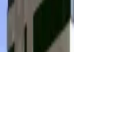
EPC
G