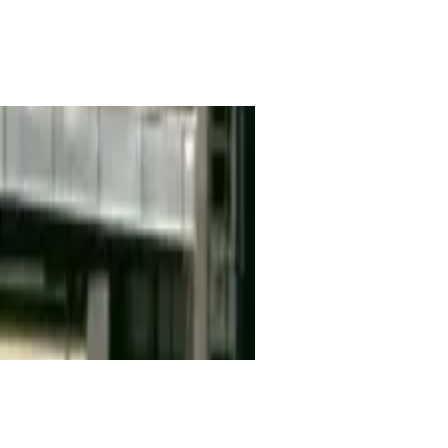
Dostupné
NA PRENÁJOM
Láng Phase I
Váci út 152, 1138, Budapest
Kancelária | Tradičná kancelária
3,158 – 22,105 sqm
Dostupné
NA PRENÁJOM
Oneforty - BC 140
Váci út 140., 1138, Budapest
Kancelária | Tradičná kancelária
423 – 10,565 sqm