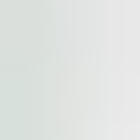
cted by
reCAPTCHA
and the
Google Privacy Policy
and