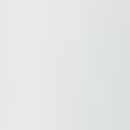
rebările dumneavoastră.
.