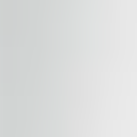
By submitting this form, you confirm that you agree to o
Terms of Service
apply.
Proprietățile noastre
Proprietăți similare
Vezi toate
Disponibil
DE ÎNCHIRIAT
River Place
Splaiul Independentei 319, 060044, Bucharest
Birouri | Birou tradițional
417.67 – 15,000 sqm
Disponibil