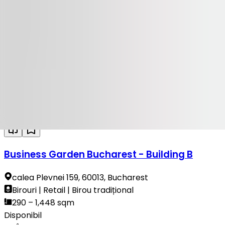
DE ÎNCHIRIAT
Dacia One
blvd Dacia, Nr. 1, 10401, Bucharest
Birouri | Retail | Birou tradițional
439 – 1,675 sqm
Disponibil
DE ÎNCHIRIAT
Business Garden Bucharest - Building B
calea Plevnei 159, 60013, Bucharest
Birouri | Retail | Birou tradițional
290 – 1,448 sqm
Disponibil