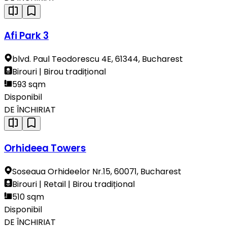
Afi Park 3
blvd. Paul Teodorescu 4E, 61344, Bucharest
Birouri | Birou tradițional
593 sqm
Disponibil
DE ÎNCHIRIAT
Orhideea Towers
Soseaua Orhideelor Nr.15, 60071, Bucharest
Birouri | Retail | Birou tradițional
510 sqm
Disponibil
DE ÎNCHIRIAT