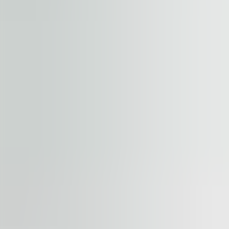
+
−
Începeți călătoria. Adresați-ne înt
Proprietate
Etaj / unitate
Numele tău
Companie
Adresa de e-mail
Telefon
Mesaj de solicitare
Consimțământ necesar
.
Termenii și condițiile îi găsiți aici
Trimite solicitare