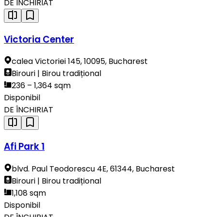
DE ÎNCHIRIAT
Victoria Center
calea Victoriei 145, 10095, Bucharest
Birouri | Birou tradițional
236 – 1,364 sqm
Disponibil
DE ÎNCHIRIAT
Afi Park 1
blvd. Paul Teodorescu 4E, 61344, Bucharest
Birouri | Birou tradițional
1,108 sqm
Disponibil