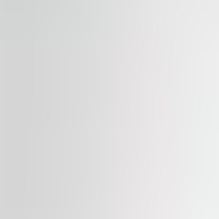
DE ÎNCHIRIAT
City Gate
Piata Presei Libere 5, 31041, Bucharest
Birouri | Birou tradițional
550 – 4,650 sqm
Disponibil
DE ÎNCHIRIAT
EuroTower
str. Dinu Vintila 11, 21101, Bucharest
Birouri | Birou tradițional
230 – 3,160 sqm
Disponibil